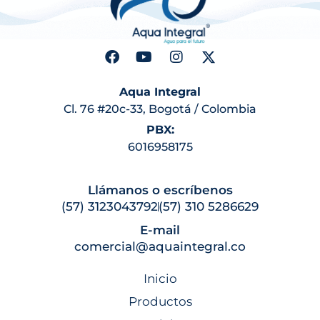
Aqua Integral
Cl. 76 #20c-33, Bogotá / Colombia
PBX:
6016958175
Llámanos o escríbenos
(57) 3123043792
(57) 310 5286629
E-mail
comercial@aquaintegral.co
Inicio
Productos