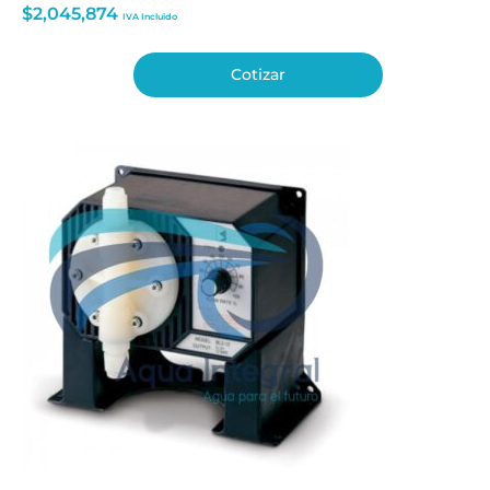
$
2,045,874
IVA Incluido
Cotizar