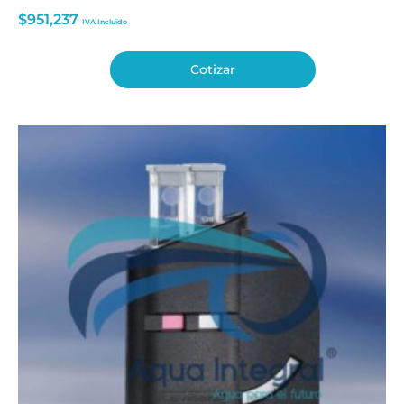
$
951,237
IVA Incluido
Cotizar