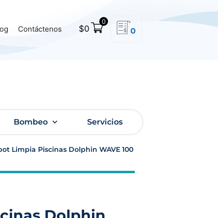
0
$
0
log
Contáctenos
0
Bombeo
Servicios
bot Limpia Piscinas Dolphin WAVE 100
scinas Dolphin