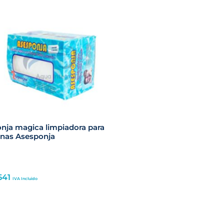
nja magica limpiadora para
inas Asesponja
541
IVA Incluido