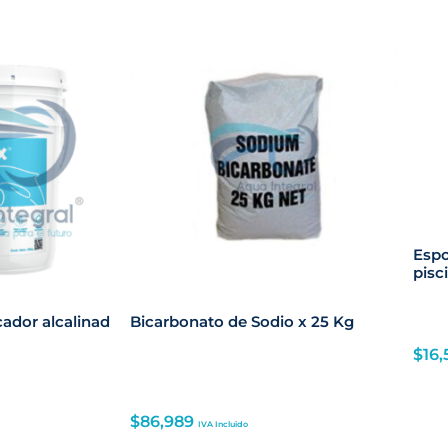
Espo
pisc
cador alcalinad
Bicarbonato de Sodio x 25 Kg
$
16,
$
86,989
IVA Incluido