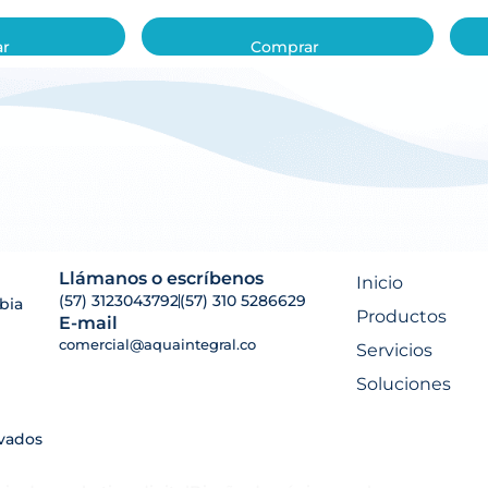
ar
Comprar
Llámanos o escríbenos
Inicio
(57) 3123043792
(57) 310 5286629
bia
Productos
E-mail
comercial@aquaintegral.co
Servicios
Soluciones
rvados