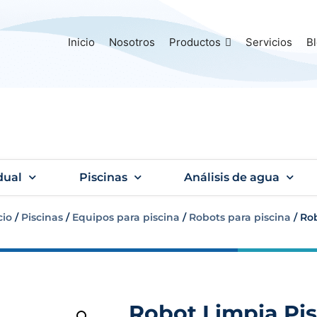
Inicio
Nosotros
Productos
Servicios
B
dual
Piscinas
Análisis de agua
cio
/
Piscinas
/
Equipos para piscina
/
Robots para piscina
/ Ro
Robot Limpia Pi