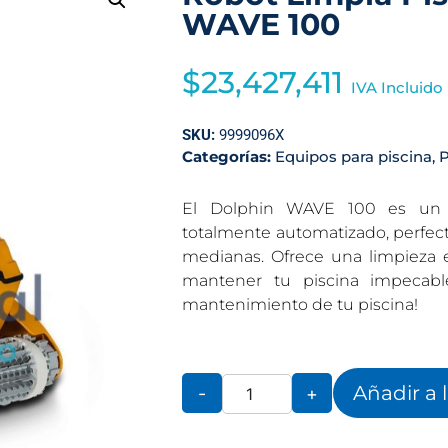
WAVE 100
$
23,427,411
IVA Incluido
SKU:
9999096X
Categorías:
Equipos para piscina
,
P
El Dolphin WAVE 100 es un ro
totalmente automatizado, perfect
medianas. Ofrece una limpieza ex
mantener tu piscina impecable
mantenimiento de tu piscina!
Añadir a 
-
+