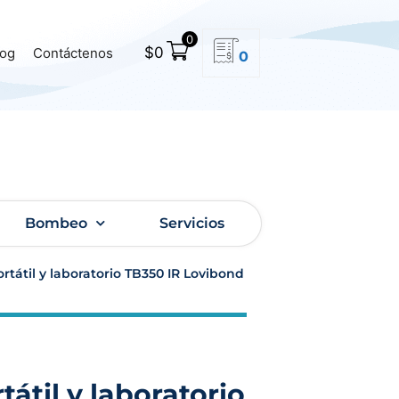
0
$
0
log
Contáctenos
0
Bombeo
Servicios
rtátil y laboratorio TB350 IR Lovibond
átil y laboratorio