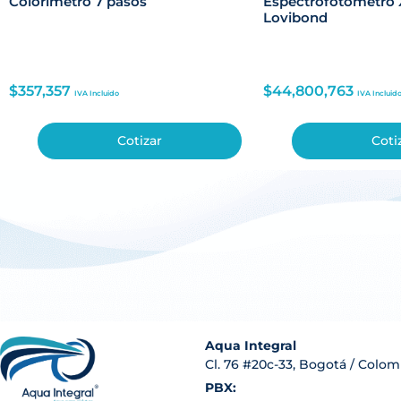
Colorimetro 7 pasos
Espectrofotómetro 
Lovibond
$
357,357
$
44,800,763
IVA Incluido
IVA Incluid
Cotizar
Coti
Aqua Integral
Cl. 76 #20c-33, Bogotá / Colom
PBX: