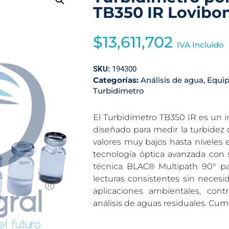
TB350 IR Lovibo
$
13,611,702
IVA Incluido
SKU:
194300
Categorías:
Análisis de agua
,
Equip
Turbidímetro
El Turbidímetro TB350 IR es un in
diseñado para medir la turbidez
valores muy bajos hasta niveles e
tecnología óptica avanzada con se
técnica BLAC® Multipath 90° para
lecturas consistentes sin necesid
aplicaciones ambientales, con
análisis de aguas residuales. Cu