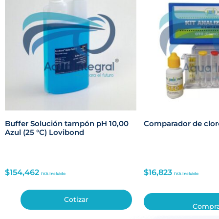
Buffer Solución tampón pH 10,00
Comparador de clor
Azul (25 °C) Lovibond
$
154,462
$
16,823
IVA Incluido
IVA Incluido
Cotizar
Compr