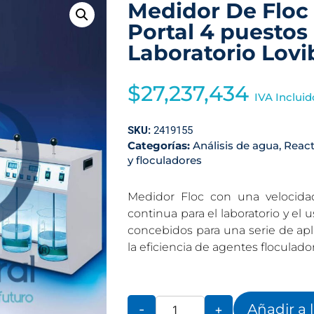
Medidor De Floc 
Portal 4 puestos
Laboratorio Lov
$
27,237,434
IVA Incluid
SKU:
2419155
Categorías:
Análisis de agua
,
React
y floculadores
Medidor Floc con una velocida
continua para el laboratorio y el 
concebidos para una serie de apli
la eficiencia de agentes floculado
Añadir a 
-
+