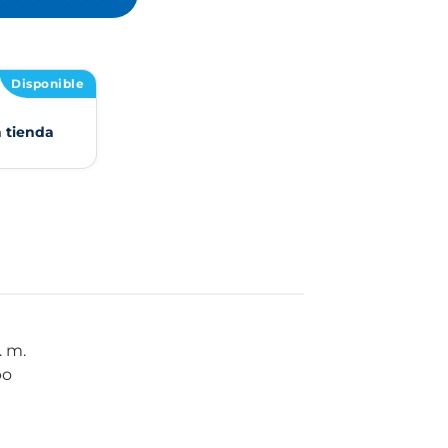
Disponible
n tienda
. m.
po