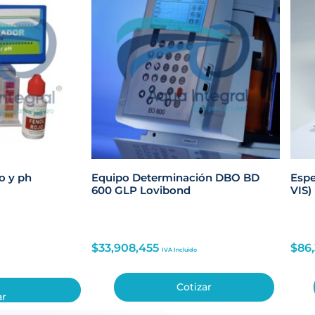
o y ph
Equipo Determinación DBO BD
Espe
600 GLP Lovibond
VIS)
$
33,908,455
$
86
IVA Incluido
Cotizar
ar